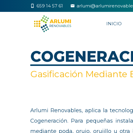
659 14 57 61
arlumi@arlumirenovabl
phone_iphone
markunread
INICIO
COGENERAC
Gasificación Mediante
Arlumi Renovables, aplica la tecnolog
Cogeneración. Para pequeñas instala
mediante poda, orujo, orujillo u ot