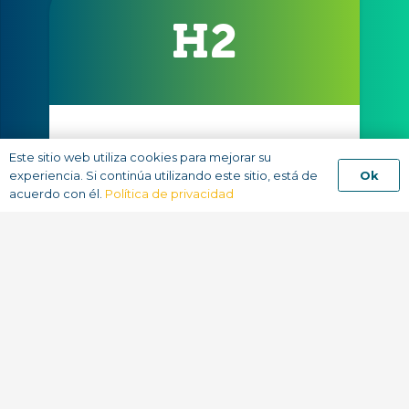
H2
Este sitio web utiliza cookies para mejorar su
Ok
experiencia. Si continúa utilizando este sitio, está de
Producción De Hidrógeno Verde
acuerdo con él.
Política de privacidad
Apostamos por el combustible del
futuro, el Hidrógeno Verde.